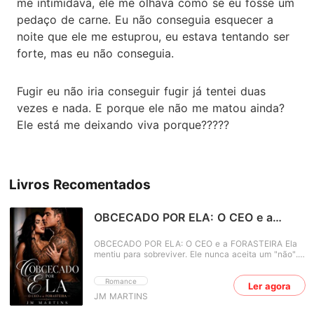
me intimidava, ele me olhava como se eu fosse um
pedaço de carne. Eu não conseguia esquecer a
noite que ele me estuprou, eu estava tentando ser
forte, mas eu não conseguia.
Fugir eu não iria conseguir fugir já tentei duas
vezes e nada. E porque ele não me matou ainda?
Ele está me deixando viva porque?????
Livros Recomentados
OBCECADO POR ELA: O CEO e a
FORASTEIRA
OBCECADO POR ELA: O CEO e a FORASTEIRA Ela
mentiu para sobreviver. Ele nunca aceita um "não".
Agora os dois estão presos no mesmo jogo. Luna
Vargas não veio para passear. Chegou à cidade com
Romance
Ler agora
nome falso, mala pequena, dinheiro contado e um
JM MARTINS
passado que não pode ser revelado. Fugindo de
quem deveria amá‑la, seu plano era simples: passar