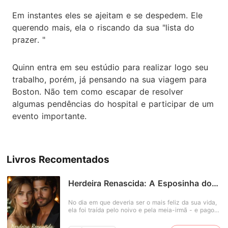
Em instantes eles se ajeitam e se despedem. Ele
querendo mais, ela o riscando da sua "lista do
prazer. "
Quinn entra em seu estúdio para realizar logo seu
trabalho, porém, já pensando na sua viagem para
Boston. Não tem como escapar de resolver
algumas pendências do hospital e participar de um
evento importante.
Livros Recomentados
Herdeira Renascida: A Esposinha do
CEO
No dia em que deveria ser o mais feliz da sua vida,
ela foi traída pelo noivo e pela meia-irmã - e pagou
com a própria vida. Mas o destino não havia
terminado com ela. De volta, com a memória intacta